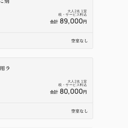
心に刻
大人
2
名
1
室
税・サービス料込
89,000
合計
円
空室なし
専用ラ
大人
2
名
1
室
税・サービス料込
80,000
合計
円
空室なし