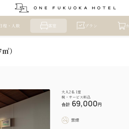
日程・人数
客室
プラン
7㎡）
大人
2
名
1
室
税・サービス料込
69,000
合計
円
禁煙