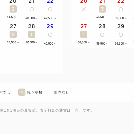
20
21
22
20
21
22
3
3
34,500
～
46,500
～
～
40,000
～
42,500
～
39,000
～
27
28
29
27
28
29
2
1
1
～
34,500
～
40,000
～
36,500
～
42,500
～
36,500
～
36,500
～
室なし
5
残り室数
販売なし
1室1名1泊目の最安値。表示料金の通貨は「円」です。