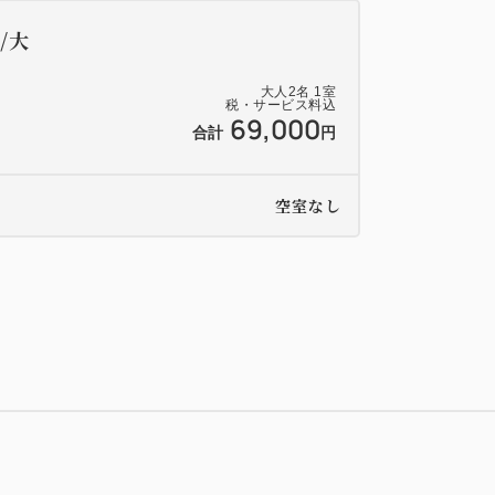
/大
大人
2
名
1
室
税・サービス料込
69,000
合計
円
空室なし