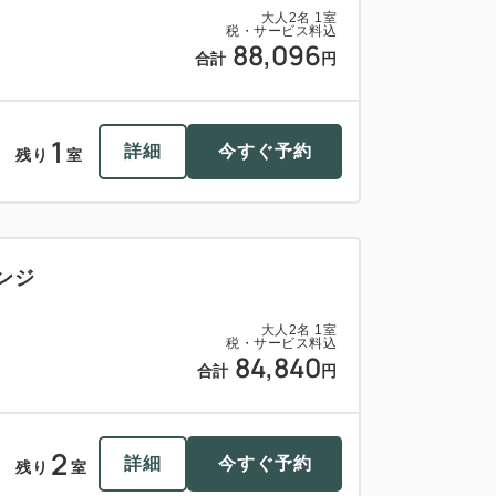
大人
2
名
1
室
税・サービス料込
88,096
合計
円
1
詳細
今すぐ予約
残り
室
ンジ
大人
2
名
1
室
税・サービス料込
84,840
合計
円
2
詳細
今すぐ予約
残り
室