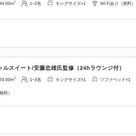
2
44.00m
1~2名
キングサイズ×1
Wi-Fiあり（無料）
ャルスイート/安藤忠雄氏監修（24hラウンジ付）
2
74.00m
1~3名
キングサイズ×1
ソファベッド×1
（無料）