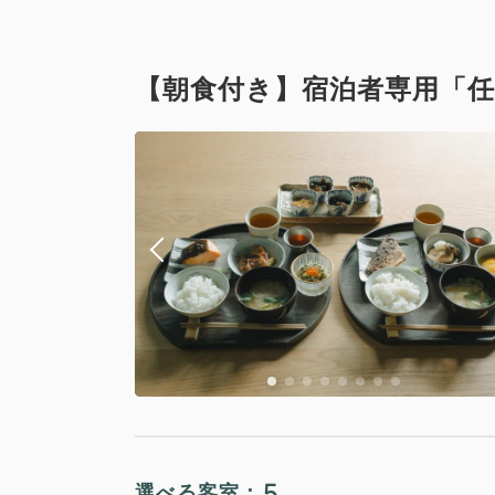
【朝食付き】宿泊者専用「任
スーペリア
禁煙
Wi-Fiあり
5
選べる客室：