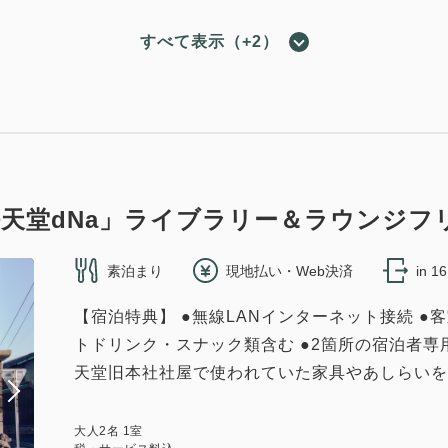
すべて表示（+2）
キング/旧任天堂本社（24hラウンジ付）
2
33.00m
1~2名
キングサイズ×1
Wi-Fiあり（無料）
天堂dNa」ライブラリー＆ラウンジフ
素泊まり
現地払い・Web決済
in 1
【宿泊特典】 ●無線LANインターネット接続 
ツイン/安藤忠雄氏監修（24hラウンジ付）
トドリンク・スナック類含む ●2箇所の宿泊者専
天堂旧本社社屋で使われていた家具やあしらいを満
2
40.20m
1~3名
セミダブル×2
エキストラベッド×1
（無料）
大人
2
名
1
室