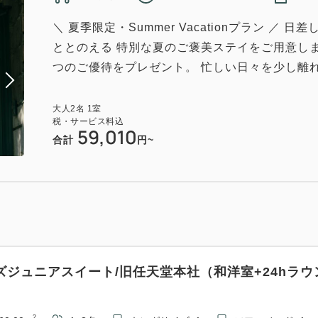
＼ 夏季限定・Summer Vacationプラン 
ととのえる 特別な夏のご褒美ステイをご用意し
つのご優待をプレゼント。 忙しい日々を少し離れ、
大人
2
名
1
室
税・サービス料込
59,010
合計
円~
ズジュニアスイート/旧任天堂本社（和洋室+24hラウ
2