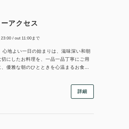
62,160
合計
円
リーアクセス
2
詳細
今すぐ予約
残り
室
~ 23:00 / out 11:00まで
く 心地よい一日の始まりは、滋味深い和朝
大切にしたお料理を、一品一品丁寧にご用
、優雅な朝のひとときを心温まるお食...
大人
2
名
1
室
税・サービス料込
59,010
合計
円
詳細
1
詳細
今すぐ予約
残り
室