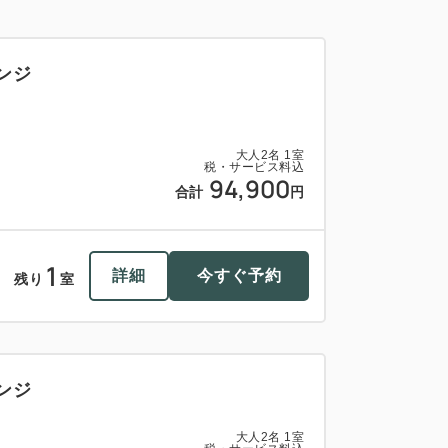
ンジ
大人
2
名
1
室
税・サービス料込
94,900
合計
円
1
詳細
今すぐ予約
残り
室
ンジ
大人
2
名
1
室