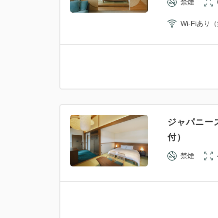
禁煙
Wi-Fiあり
ジャパニー
付）
禁煙