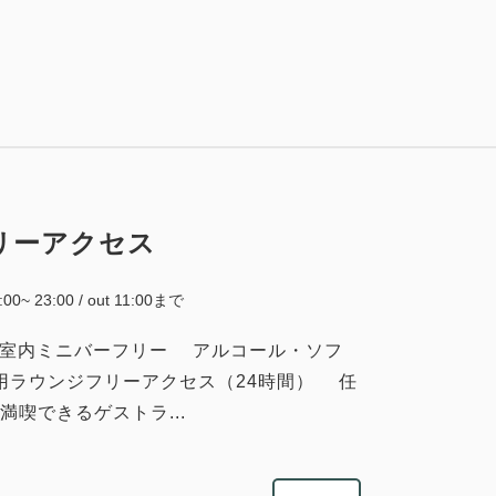
大人
2
名
1
室
税・サービス料込
70,200
合計
円
リーアクセス
2
詳細
今すぐ予約
残り
室
6:00~ 23:00 / out 11:00まで
●客室内ミニバーフリー アルコール・ソフ
用ラウンジフリーアクセス（24時間） 任
喫できるゲストラ...
大人
2
名
1
室
税・サービス料込
67,200
合計
円