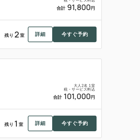
税・サービス料込
91,800
合計
円
2
詳細
今すぐ予約
残り
室
大人
2
名
1
室
税・サービス料込
101,000
合計
円
1
詳細
今すぐ予約
残り
室