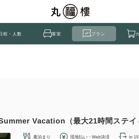
日程・人数
客室
プラン
Summer Vacation（最大21時間
素泊まり
現地払い・Web決済
in 1