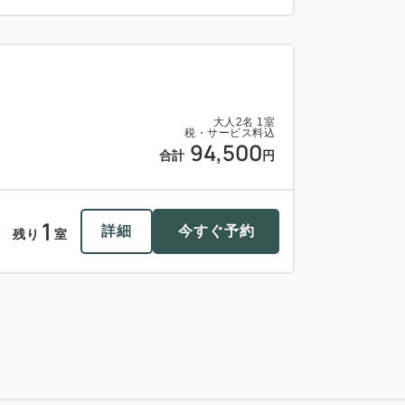
大人
2
名
1
室
税・サービス料込
94,500
合計
円
1
詳細
今すぐ予約
残り
室
大人
2
名
1
室
税・サービス料込