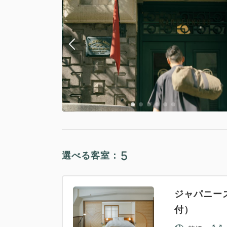
5
選べる客室：
ジャパニー
付）