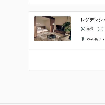
レジデンシ
禁煙
Wi-Fiあり
スーペリア
禁煙