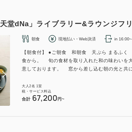
天堂dNa」ライブラリー&ラウンジフ
朝食
現地払い・Web決済
in 16:00
【朝食付】 ●ご朝食 和朝食 天ぷら まるふ
ツイン/安藤忠雄氏監修（24hラウンジ付）
食から。 旬の食材を取り入れた和の味わいを
意しております。 窓から差し込む朝の光と共に
2
40.20m
1~3名
セミダブル×2
エキストラベッド×1
（無料）
大人
2
名
1
室
税・サービス料込
67,200
合計
円~