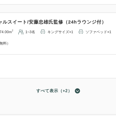
ャルスイート/安藤忠雄氏監修（24hラウンジ付）
2
74.00m
1~3名
キングサイズ×1
ソファベッド×1
（無料）
すべて表示（+2）
キング/旧任天堂本社（24hラウンジ付）
2
33.00m
1~2名
キングサイズ×1
Wi-Fiあり（無料）