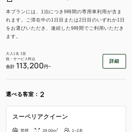
本プランには、1泊につき9時間の専用車利用が含ま
れます。ご滞在中の1日目または2日目のいずれか1日
をお選びいただき、連続した9時間でご利用いただき
ます。
大人
1
名
1
室
税・サービス料込
詳細
113,200
合計
円~
2
選べる客室：
スーペリアクイーン
2
禁煙
39.00m
1~2名