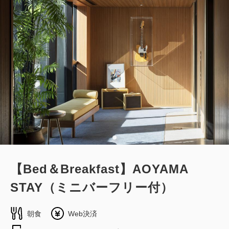
Wi-Fiあり（無料）
大人
1
名
1
室
税・サービス料込
83,000
合計
円
1
詳細
今すぐ予約
残り
室
【Bed＆Breakfast】AOYAMA
STAY（ミニバーフリー付）
朝食
Web決済