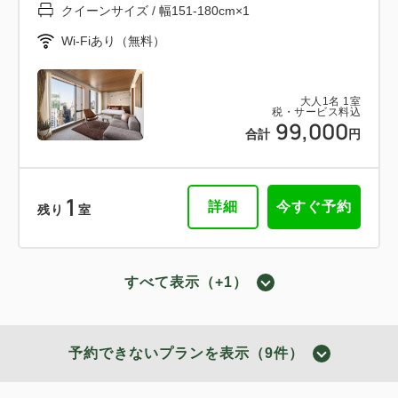
クイーンサイズ / 幅151-180cm×1
Wi-Fiあり（無料）
大人
1
名
1
室
税・サービス料込
99,000
合計
円
1
詳細
今すぐ予約
残り
室
すべて表示（+1）
スタンダードクイーン
2
禁煙
32.00m
1~2名
予約できないプランを表示（9件）
クイーンサイズ / 幅151-180cm×1