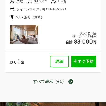
2
禁煙
39.00m
1~2名
クイーンサイズ / 幅151-180cm×1
Wi-Fiあり（無料）
大人
1
名
1
室
税・サービス料込
88,000
合計
円
1
詳細
今すぐ予約
残り
室
すべて表示（+1）
スタンダードクイーン
2
禁煙
32.00m
1~2名
クイーンサイズ / 幅151-180cm×1