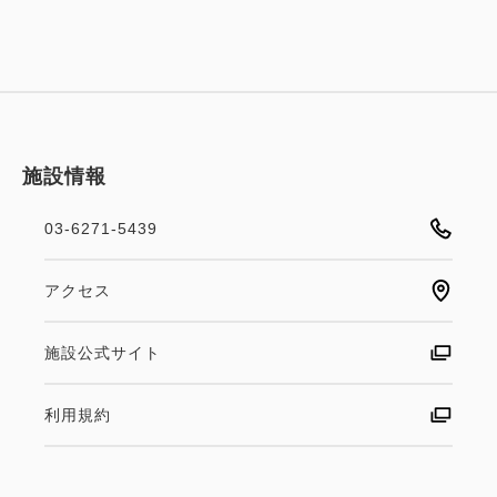
Wi-Fiあり（無料）
大人
1
名
1
室
税・サービス料込
94,000
合計
円
施設情報
1
詳細
今すぐ予約
残り
室
03-6271-5439
【アニバーサリー】誕生日・記念日
アクセス
に最適｜ケーキ・花束付き／15時イ
施設公式サイト
ン／12時アウト／駐車場無料（朝食
付き）
利用規約
朝食
Web決済