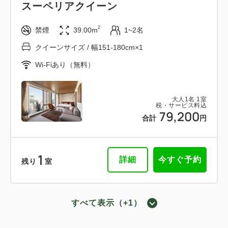
スーペリアクイーン
2
禁煙
39.00m
1~2名
クイーンサイズ / 幅151-180cm×1
Wi-Fiあり（無料）
大人
1
名
1
室
税・サービス料込
79,200
合計
円
1
詳細
今すぐ予約
残り
室
すべて表示（+1）
スタンダードクイーン