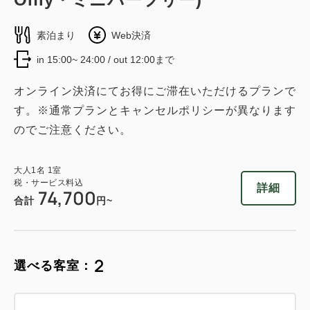
素泊まり
Web決済
in 15:00~ 24:00 / out 12:00まで
オンライン決済にてお得にご滞在いただけるプランで
す。※通常プランとキャンセルポリシーが異なります
のでご注意ください。
大人
1
名
1
室
税・サービス料込
詳細
74,700
合計
円~
2
選べる客室：