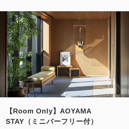
2
禁煙
32.00m
1~2名
クイーンサイズ / 幅151-180cm×1
Wi-Fiあり（無料）
大人
1
名
1
室
税・サービス料込
74,700
合計
円
1
詳細
今すぐ予約
残り
室
【Room Only】AOYAMA
STAY（ミニバーフリー付）