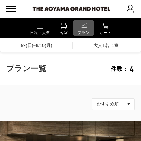
日程・人数
客室
プラン
カート
8/9(日)~8/10(月)
大人1名, 1室
4
プラン一覧
件数：