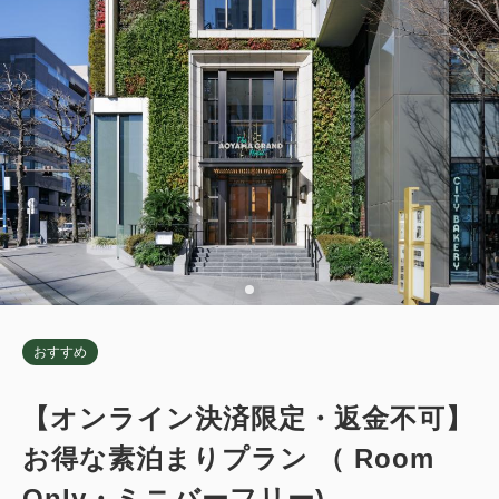
Wi-Fiあり（無料）
大人
1
名
1
室
税・サービス料込
113,200
合計
円
1
詳細
今すぐ予約
残り
室
おすすめ
【オンライン決済限定・返金不可】
お得な素泊まりプラン （ Room
Only・ミニバーフリー)