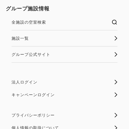
in 15:00~ 24:00 / out 12:00まで
グループ施設情報
大切な方との記念日を彩るアニバーサリープラン。パ
全施設の空室検索
ティシエ特製ホールケーキと季節の花束をご用意し、
人気の贅沢な客室で特別なひとときを。最上階レスト
施設一覧
ランでの朝食ビュッフェ付きで、心に残るご滞在をお
楽しみください。
グループ公式サイト
空室なし
詳細
法人ログイン
空室カレンダー
キャンペーンログイン
プライバシーポリシー
個人情報の取扱について