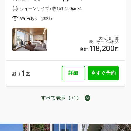
クイーンサイズ / 幅151-180cm×1
Wi-Fiあり（無料）
大人
1
名
1
室
税・サービス料込
118,200
合計
円
1
詳細
今すぐ予約
残り
室
すべて表示（+1）
スタンダードクイーン
2
禁煙
32.00m
1~2名
クイーンサイズ / 幅151-180cm×1