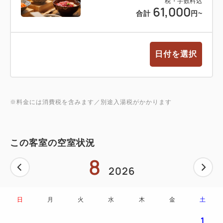
税・手数料込
61,000
合計
円~
日付を選択
※料金には消費税を含みます／別途入湯税がかかります
この客室の空室状況
8
2026
日
月
火
水
木
金
土
1