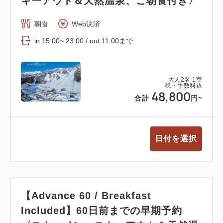
キーアウト＆天然温泉、ご朝食付き〉
朝食
Web決済
in 15:00~ 23:00 / out 11:00まで
大人
2
名
1
室
税・手数料込
48,800
合計
円~
日付を選択
【Advance 60 / Breakfast
Included】60日前までの早期予約