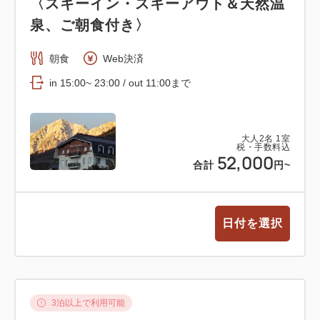
〈スキーイン・スキーアウト＆天然温
泉、ご朝食付き〉
朝食
Web決済
in 15:00~ 23:00 / out 11:00まで
大人
2
名
1
室
税・手数料込
52,000
合計
円~
日付を選択
3泊以上で利用可能