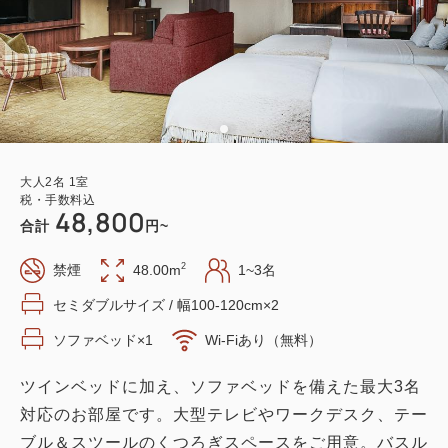
大人
2
名
1
室
税・手数料込
48,800
合計
円~
2
禁煙
48.00m
1~3名
セミダブルサイズ / 幅100-120cm×2
ソファベッド×1
Wi-Fiあり（無料）
ツインベッドに加え、ソファベッドを備えた最大3名
対応のお部屋です。大型テレビやワークデスク、テー
ブル＆スツールのくつろぎスペースをご用意。バスル