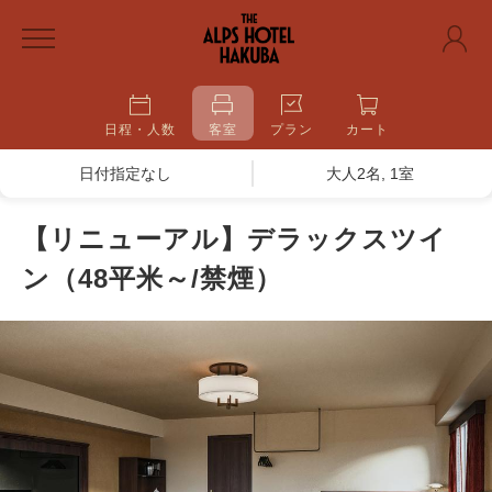
日程・人数
客室
プラン
カート
日付指定なし
大人2名, 1室
【リニューアル】デラックスツイ
ン（48平米～/禁煙）