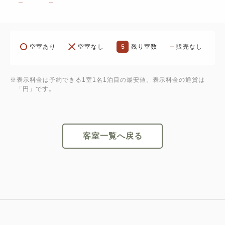
5
空室あり
空室なし
残り室数
販売なし
※表示料金は予約できる1室1名1泊目の最安値。表示料金の通貨は
「円」です。
客室一覧へ戻る