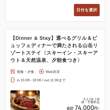
日付を選択
【Dinner & Stay】選べるグリル＆ビ
ュッフェディナーで満たされる山岳リ
ゾートステイ〈スキーイン・スキーア
ウト＆天然温泉、夕朝食つき〉
朝食・夕食
Web決済
in 15:00~ 18:00 / out 11:00まで
大人
2
名
1
室
税・手数料込
74,000
合計
円~